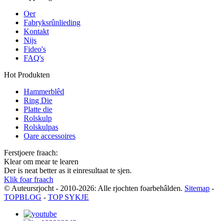
Oer
Fabryksrûnlieding
Kontakt
Nijs
Fideo's
FAQ's
Hot Produkten
Hammerblêd
Ring Die
Platte die
Rolskulp
Rolskulpas
Oare accessoires
Ferstjoere fraach:
Klear om mear te learen
Der is neat better as it einresultaat te sjen.
Klik foar fraach
© Auteursrjocht - 2010-2026: Alle rjochten foarbehâlden.
Sitemap
-
TOPBLOG
-
TOP SYKJE