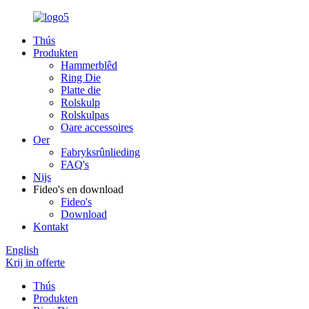
Thús
Produkten
Hammerblêd
Ring Die
Platte die
Rolskulp
Rolskulpas
Oare accessoires
Oer
Fabryksrûnlieding
FAQ's
Nijs
Fideo's en download
Fideo's
Download
Kontakt
English
Krij in offerte
Thús
Produkten