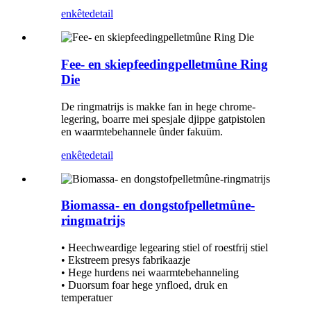
enkête
detail
Fee- en skiepfeedingpelletmûne Ring
Die
De ringmatrijs is makke fan in hege chrome-
legering, boarre mei spesjale djippe gatpistolen
en waarmtebehannele ûnder fakuüm.
enkête
detail
Biomassa- en dongstofpelletmûne-
ringmatrijs
• Heechweardige legearing stiel of roestfrij stiel
• Ekstreem presys fabrikaazje
• Hege hurdens nei waarmtebehanneling
• Duorsum foar hege ynfloed, druk en
temperatuer