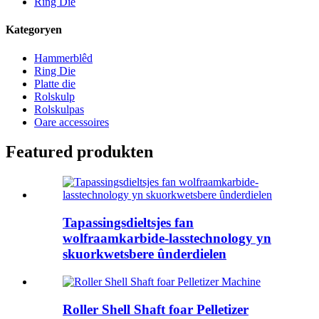
Ring Die
Kategoryen
Hammerblêd
Ring Die
Platte die
Rolskulp
Rolskulpas
Oare accessoires
Featured produkten
Tapassingsdieltsjes fan
wolfraamkarbide-lasstechnology yn
skuorkwetsbere ûnderdielen
Roller Shell Shaft foar Pelletizer