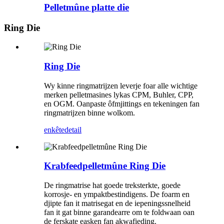
Pelletmûne platte die
Ring Die
Ring Die
Wy kinne ringmatrijzen leverje foar alle wichtige
merken pelletmasines lykas CPM, Buhler, CPP,
en OGM. Oanpaste ôfmjittings en tekeningen fan
ringmatrijzen binne wolkom.
enkête
detail
Krabfeedpelletmûne Ring Die
De ringmatrise hat goede treksterkte, goede
korrosje- en ympaktbestindigens. De foarm en
djipte fan it matrisegat en de iepeningssnelheid
fan it gat binne garandearre om te foldwaan oan
de ferskate easken fan akwafieding.