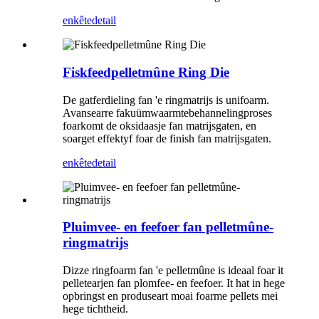
enkête
detail
Fiskfeedpelletmûne Ring Die
De gatferdieling fan 'e ringmatrijs is unifoarm.
Avansearre fakuümwaarmtebehannelingproses
foarkomt de oksidaasje fan matrijsgaten, en
soarget effektyf foar de finish fan matrijsgaten.
enkête
detail
Pluimvee- en feefoer fan pelletmûne-
ringmatrijs
Dizze ringfoarm fan 'e pelletmûne is ideaal foar it
pelletearjen fan plomfee- en feefoer. It hat in hege
opbringst en produseart moai foarme pellets mei
hege tichtheid.