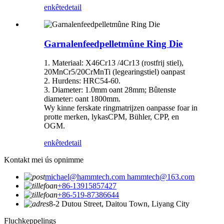
enkête
detail
Garnalenfeedpelletmûne Ring Die
1. Materiaal: X46Cr13 /4Cr13 (rostfrij stiel),
20MnCr5/20CrMnTi (legearingstiel) oanpast
2. Hurdens: HRC54-60.
3. Diameter: 1.0mm oant 28mm; Bûtenste
diameter: oant 1800mm.
Wy kinne ferskate ringmatrijzen oanpasse foar in
protte merken, lykas
CPM, Bühler, CPP, en
OGM.
enkête
detail
Kontakt mei ús opnimme
michael@hammtech.com hammtech@163.com
+86-13915857427
+86-519-87386644
8-2 Dutou Street, Daitou Town, Liyang City
Fluchkeppelings