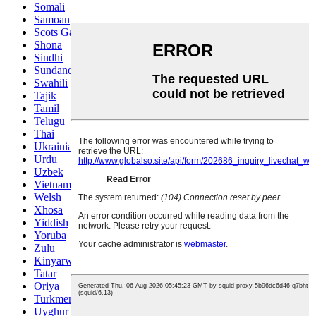
Somali
Samoan
Scots Gaelic
Shona
Sindhi
Sundanese
Swahili
Tajik
Tamil
Telugu
Thai
Ukrainian
Urdu
Uzbek
Vietnamese
Welsh
Xhosa
Yiddish
Yoruba
Zulu
Kinyarwanda
Tatar
Oriya
Turkmen
Uyghur