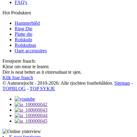
FAQ's
Hot Produkten
Hammerblêd
Ring Die
Platte die
Rolskulp
Rolskulpas
Oare accessoires
Ferstjoere fraach:
Klear om mear te learen
Der is neat better as it einresultaat te sjen.
Klik foar fraach
© Auteursrjocht - 2010-2026: Alle rjochten foarbehâlden.
Sitemap
-
TOPBLOG
-
TOP SYKJE
E-post ferstjoere