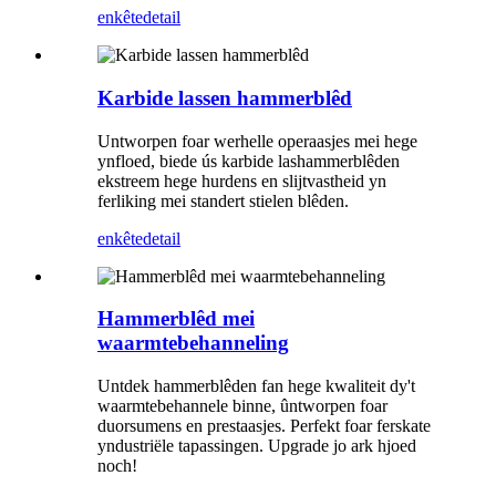
enkête
detail
Karbide lassen hammerblêd
Untworpen foar werhelle operaasjes mei hege
ynfloed, biede ús karbide lashammerblêden
ekstreem hege hurdens en slijtvastheid yn
ferliking mei standert stielen blêden.
enkête
detail
Hammerblêd mei
waarmtebehanneling
Untdek hammerblêden fan hege kwaliteit dy't
waarmtebehannele binne, ûntworpen foar
duorsumens en prestaasjes. Perfekt foar ferskate
yndustriële tapassingen. Upgrade jo ark hjoed
noch!