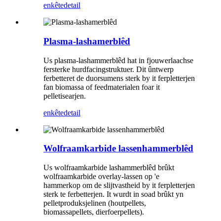
enkête
detail
Plasma-lashamerblêd
Us plasma-lashammerblêd hat in fjouwerlaachse
fersterke hurdfacingstruktuer. Dit ûntwerp
ferbetteret de duorsumens sterk by it ferpletterjen
fan biomassa of feedmaterialen foar it
pelletisearjen.
enkête
detail
Wolfraamkarbide lassenhammerblêd
Us wolfraamkarbide lashammerblêd brûkt
wolfraamkarbide overlay-lassen op 'e
hammerkop om de slijtvastheid by it ferpletterjen
sterk te ferbetterjen. It wurdt in soad brûkt yn
pelletproduksjelinen (houtpellets,
biomassapellets, dierfoerpellets).