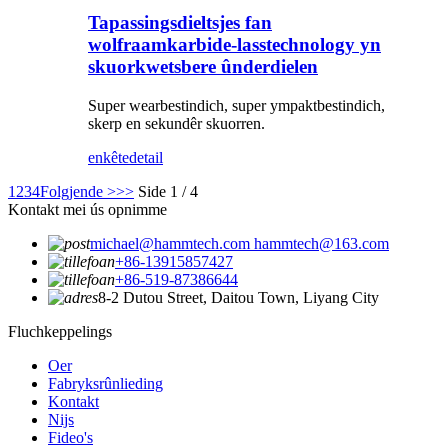
Tapassingsdieltsjes fan
wolfraamkarbide-lasstechnology yn
skuorkwetsbere ûnderdielen
Super wearbestindich, super ympaktbestindich,
skerp en sekundêr skuorren.
enkête
detail
1
2
3
4
Folgjende >
>>
Side 1 / 4
Kontakt mei ús opnimme
michael@hammtech.com hammtech@163.com
+86-13915857427
+86-519-87386644
8-2 Dutou Street, Daitou Town, Liyang City
Fluchkeppelings
Oer
Fabryksrûnlieding
Kontakt
Nijs
Fideo's