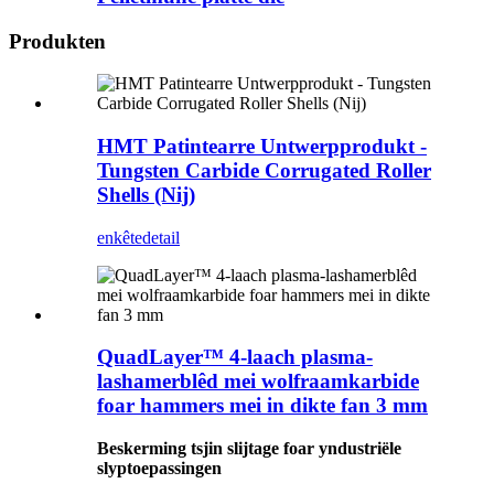
Produkten
HMT Patintearre Untwerpprodukt -
Tungsten Carbide Corrugated Roller
Shells (Nij)
enkête
detail
QuadLayer™ 4-laach plasma-
lashamerblêd mei wolfraamkarbide
foar hammers mei in dikte fan 3 mm
Beskerming tsjin slijtage foar yndustriële
slyptoepassingen