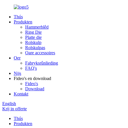
Thús
Produkten
Hammerblêd
Ring Die
Platte die
Rolskulp
Rolskulpas
Oare accessoires
Oer
Fabryksrûnlieding
FAQ's
Nijs
Fideo's en download
Fideo's
Download
Kontakt
English
Krij in offerte
Thús
Produkten