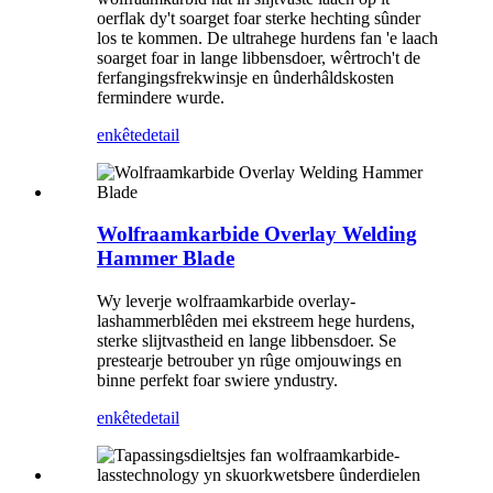
oerflak dy't soarget foar sterke hechting sûnder
los te kommen. De ultrahege hurdens fan 'e laach
soarget foar in lange libbensdoer, wêrtroch't de
ferfangingsfrekwinsje en ûnderhâldskosten
fermindere wurde.
enkête
detail
Wolfraamkarbide Overlay Welding
Hammer Blade
Wy leverje wolfraamkarbide overlay-
lashammerblêden mei ekstreem hege hurdens,
sterke slijtvastheid en lange libbensdoer. Se
prestearje betrouber yn rûge omjouwings en
binne perfekt foar swiere yndustry.
enkête
detail