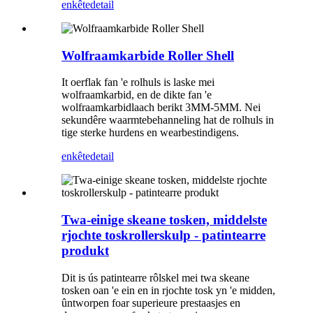
enkête
detail
Wolfraamkarbide Roller Shell
It oerflak fan 'e rolhuls is laske mei
wolfraamkarbid, en de dikte fan 'e
wolfraamkarbidlaach berikt 3MM-5MM. Nei
sekundêre waarmtebehanneling hat de rolhuls in
tige sterke hurdens en wearbestindigens.
enkête
detail
Twa-einige skeane tosken, middelste
rjochte toskrollerskulp - patintearre
produkt
Dit is ús patintearre rôlskel mei twa skeane
tosken oan 'e ein en in rjochte tosk yn 'e midden,
ûntworpen foar superieure prestaasjes en