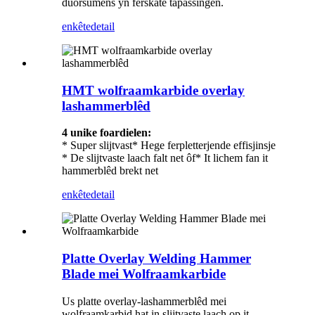
duorsumens yn ferskate tapassingen.
enkête
detail
HMT wolfraamkarbide overlay
lashammerblêd
4 unike foardielen:
* Super slijtvast
* Hege ferpletterjende effisjinsje
* De slijtvaste laach falt net ôf
* It lichem fan it
hammerblêd brekt net
enkête
detail
Platte Overlay Welding Hammer
Blade mei Wolfraamkarbide
Us platte overlay-lashammerblêd mei
wolfraamkarbid hat in slijtvaste laach op it